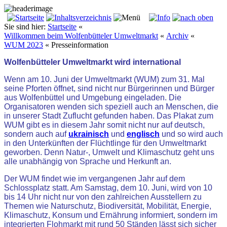
Sie sind hier:
Startseite
«
Willkommen beim Wolfenbütteler Umweltmarkt
«
Archiv
«
WUM 2023
«
Presseinformation
Wolfenbütteler Umweltmarkt wird international
Wenn am 10. Juni der Umweltmarkt (WUM) zum 31. Mal
seine Pforten öffnet, sind nicht nur Bürgerinnen und Bürger
aus Wolfenbüttel und Umgebung eingeladen. Die
Organisatoren wenden sich speziell auch an Menschen, die
in unserer Stadt Zuflucht gefunden haben. Das Plakat zum
WUM gibt es in diesem Jahr somit nicht nur auf deutsch,
sondern auch auf
ukrainisch
und
englisch
und so wird auch
in den Unterkünften der Flüchtlinge für den Umweltmarkt
geworben. Denn Natur-, Umwelt und Klimaschutz geht uns
alle unabhängig von Sprache und Herkunft an.
Der WUM findet wie im vergangenen Jahr auf dem
Schlossplatz statt. Am Samstag, dem 10. Juni, wird von 10
bis 14 Uhr nicht nur von den zahlreichen Ausstellern zu
Themen wie Naturschutz, Biodiversität, Mobilität, Energie,
Klimaschutz, Konsum und Ernährung informiert, sondern im
integrierten Flohmarkt mit rund 50 Ständen lässt sich sicher